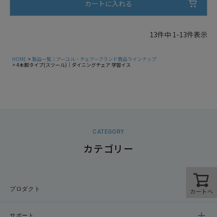
カートに入れる
13
件中
1
-
13
件表示
HOME
製品一覧｜アーユル・チェアーブランド商品ラインナップ
4本脚タイプ(スツール)｜ダイニングチェア 学習イス
CATEGORY
カテゴリー
プロダクト
カートへ
サポート