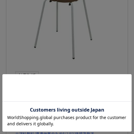
4本脚タイプ
アーユル・チェアー
スツール SH49（座面の高さ49ｃ
ｍ） / ブラウン
¥
39,600
税込
※送料無料/夏季休業のため8/18以降順次発送