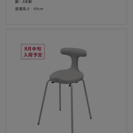
脚 : 4本脚
座面高さ : 49cm