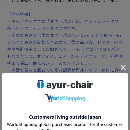
ことで骨盤が立ち、誰でも楽に正しい姿勢が身につきます。
【商品特徴】
・キャスター付きの「オクトパス」は、オフィスワークや
在宅ワーク、テレワークに便利です。
・座面の高さが通常のオクトパス41～55ｃｍよりも49～67
ｃｍまで高さが調整できるので、背の高い方、ドクターの診
察や施術椅子としてお勧めです。 ・レッグ部分はコンパク
トなつくりで、オフィスチェアーからデスクワーク、学習椅
子まで幅広く使えるシリーズのメインモデル。
・座面の高さと腰あての高さ調節が可能なので、身体に合わ
せて使えます。
・座面のカラーはブラック。
・キャスターは床にキズが付きにくいウレタン素材を使用
しています。
※株式会社シーイーシー調べ（JINS MEMEとスマートロガーを使用）一般の椅子
とアーユル・チェアーに座った時の集中度を比較