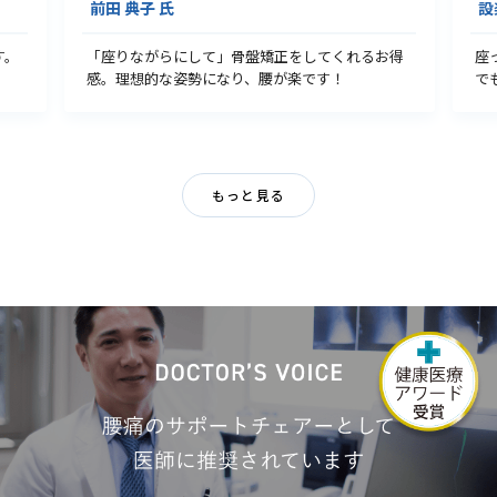
設楽 洋 氏
中
お得
座った途端、腰が楽になるのを感じます。社長室
1
でも自宅でも使っています。
た
もっと見る