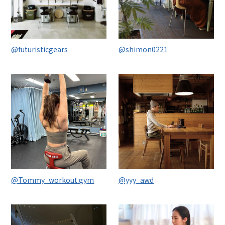
@futuristicgears
@shimon0221
@Tommy_workout.gym
@yyy_awd