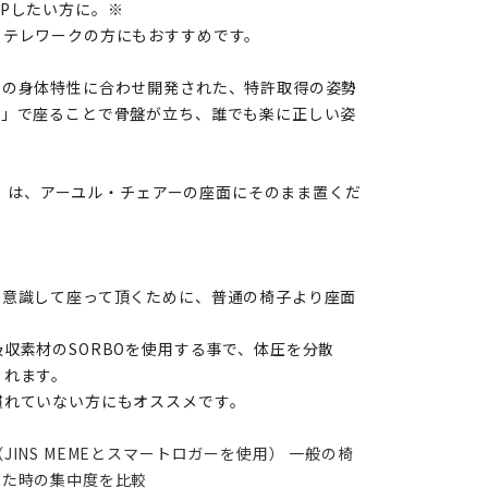
Pしたい方に。※
、テレワークの方にもおすすめです。
人の身体特性に合わせ開発された、特許取得の姿勢
骨」で座ることで骨盤が立ち、誰でも楽に正しい姿
BO」は、アーユル・チェアーの座面にそのまま置くだ
を意識して座って頂くために、普通の椅子より座面
収素材のSORBOを使用する事で、体圧を分散
くれます。
慣れていない方にもオススメです。
INS MEMEとスマートロガーを使用）
一般の椅
った時の集中度を比較