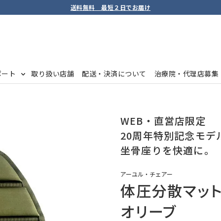
送料無料 最短２日でお届け
ポート
取り扱い店舗
配送・決済について
治療院・代理店募集
WEB・直営店限定
20周年特別記念モデ
坐骨座りを快適に。
アーユル・チェアー
体圧分散マット 
オリーブ