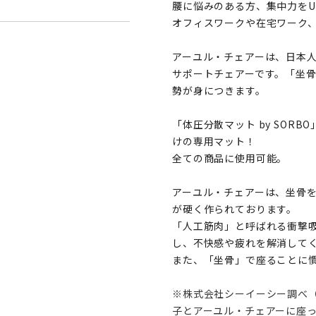
腰に悩みのある方、集中力をU
オフィスワークや在宅ワーク
アーユル・チェアーは、日本
サポートチェアーです。「坐
勢が身につきます。
「体圧分散マット by SOR
けの専用マット！
全ての商品に使用可能。
アーユル・チェアーは、坐骨
が硬く作られております。
「人工筋肉」と呼ばれる衝撃吸
し、不快感や疲れを解消して
また、「坐骨」で座ることに
※株式会社シーイーシー調べ（J
子とアーユル・チェアーに座