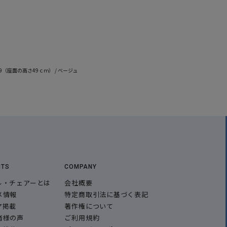
49（座面の高さ49ｃｍ） / ベージュ
NTS
COMPANY
ル・チェアーとは
会社概要
メ情報
特定商取引法に基づく表記
ア掲載
著作権について
者様の声
ご利用規約