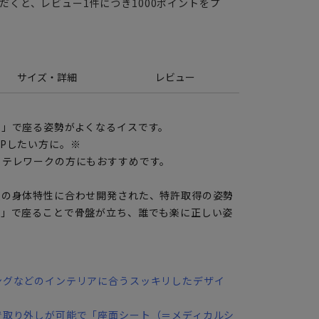
だくと、レビュー1件につき1000ポイントをプ
サイズ・詳細
レビュー
骨」で座る姿勢がよくなるイスです。
Pしたい方に。※
、テレワークの方にもおすすめです。
人の身体特性に合わせ開発された、特許取得の姿勢
骨」で座ることで骨盤が立ち、誰でも楽に正しい姿
ングなどのインテリアに合うスッキリしたデザイ
で取り外しが可能で「座面シート（＝メディカルシ