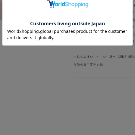
ート)」として手持ちの椅子に
な3WAY。在宅ワーク、テレ
・座面の高さは「SH45（座面
ｍ）」の2種類。身長に合わ
・座面カラーは、ブラック、ベ
ンテリアに合わせてお好きな
※株式会社シーイーシー調べ（JINS M
た時の集中度を比較