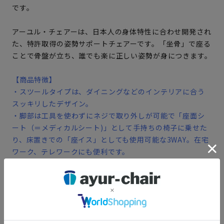
です。
アーユル・チェアーは、日本人の身体特性に合わせ開発され
た、特許取得の姿勢サポートチェアーです。「坐骨」で座る
ことで骨盤が立ち、誰でも楽に正しい姿勢が身につきます。
【商品特徴】
・スツールタイプは、ダイニングなどのインテリアに合う
スッキリしたデザイン。
・脚部は工具を使わずにネジで取り外しが可能で「座面シ
ート（＝メディカルシート)」として手持ちの椅子に乗せた
り、床置きでの「座イス」としても使用可能な3WAY。在宅
ワーク、テレワークにも便利です。
・座面の高さは「SH45（座面の高さ45ｃｍ）」
「SH49（座面の高さ49ｃｍ）」の2種類。身長に合わせて
お選びください。
・座面カラーは、ブラック、ベージュ、ブラウン、アイスグ
レーの4種類から、インテリアに合わせてお好きなカラーを
お選びいただけます。